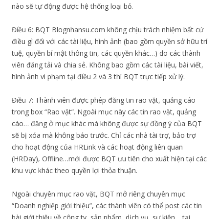
nào sẽ tự động được hệ thống loại bỏ.
Điều 6: BQT Blognhansu.com không chịu trách nhiệm bất cứ
điều gì đối với các tài liệu, hình ảnh (bao gồm quyền sở hữu trí
tuệ, quyền bí mật thông tin, các quyền khác…) do các thành
viên đăng tải và chia sẻ. Không bao gồm các tài liệu, bài viết,
hình ảnh vi phạm tại điều 2 và 3 thì BQT trực tiếp xử lý.
Điều 7: Thành viên được phép đăng tin rao vặt, quảng cáo
trong box “Rao vặt”. Ngoài mục này các tin rao vặt, quảng
cáo… đăng ở mục khác mà không được sự đồng ý của BQT
sẽ bị xóa mà không báo trước. Chỉ các nhà tài trợ, bảo trợ
cho hoạt động của HRLink và các hoạt động liên quan
(HRDay), Offline…mới được BQT ưu tiên cho xuất hiện tại các
khu vực khác theo quyền lợi thỏa thuận.
Ngoài chuyên mục rao vặt, BQT mở riêng chuyên mục
“Doanh nghiệp giới thiệu”, các thành viên có thể post các tin
bài giới thiệu về công ty, sản phẩm, dịch vụ, sự kiện,…tại